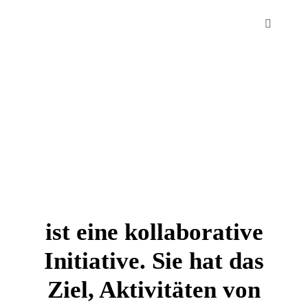
Zum
Inhalt
Toggle
Navigatio
springen
Die Sundarbans
Über uns
Impact Report
Kontakt
ist eine kollaborative
Initiative. Sie hat das
Ziel, Aktivitäten von